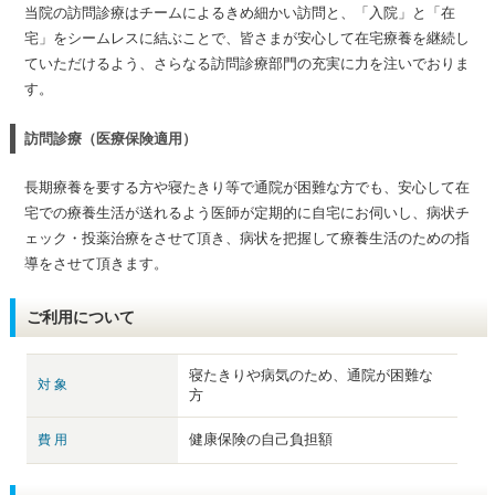
当院の訪問診療はチームによるきめ細かい訪問と、「入院」と「在
宅」をシームレスに結ぶことで、皆さまが安心して在宅療養を継続し
ていただけるよう、さらなる訪問診療部門の充実に力を注いでおりま
す。
訪問診療（医療保険適用）
長期療養を要する方や寝たきり等で通院が困難な方でも、安心して在
宅での療養生活が送れるよう医師が定期的に自宅にお伺いし、病状チ
ェック・投薬治療をさせて頂き、病状を把握して療養生活のための指
導をさせて頂きます。
ご利用について
寝たきりや病気のため、通院が困難な
対 象
方
健康保険の自己負担額
費 用